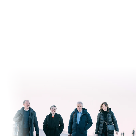
Strategi
Kampen om de skarpeste
hodene hardner til. I jakten på de
beste jobber vi strategisk med
innsikt, teknologi og innhold.