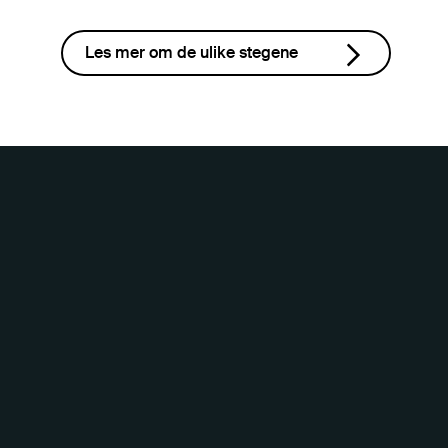
Les mer om de ulike stegene
Vår klientliste inkluderer
selskaper som Røde Kors,
Kredinor, PwC, Ernst & Young,
Multiconsult, Eltek,
Bearingpoint, Norges