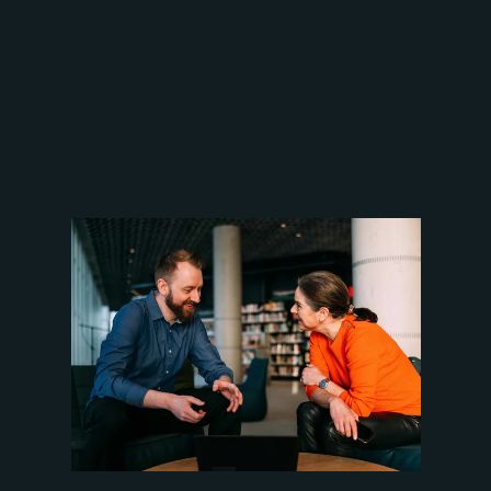
Vi sitter i førersetet innen
datadrevet rekruttering og
revolusjonerer måten vi
identifiserer og ansetter
topptalenter.